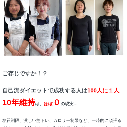
ご存じですか！
？
自己流ダイエットで成功する人は
100人に１
人
10年維持
０
は、
ほぼ
の現実…
糖質制限、激しい筋トレ、カロリー制限など、一時的に頑張る