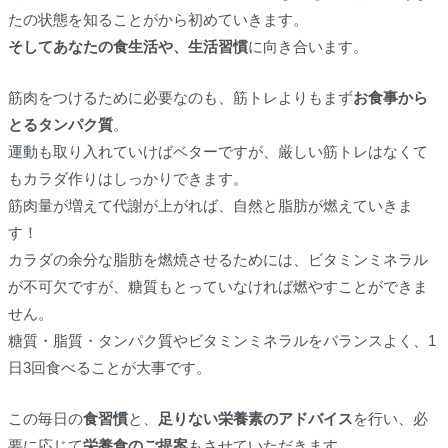
たの状態を知ることがから初めていきます。
そしてあなたの食生活や、生活習慣
に向き合います。
筋肉をつけるために必要なのも、筋トレよりもまず
お食事から
とるタンパク質
。
運動も取り入れていけばベターですが、厳しい筋トレはなくて
もカラダ作りはしっかりできます。
筋肉量が増えて代謝が上がれば、自然と脂肪が燃えていきま
す！
カラダの余分な脂肪を燃焼させるためには、ビタミンミネラル
が不可欠ですが、糖質もとっていなければ燃やすことができま
せん。
糖質・脂質・タンパク質やビタミンミネラルをバランスよく、1
日3回食べることが大事です。
この毎日の
食習慣
と、
足りない栄養素のアドバイス
を行い、必
要に応じて
栄養食のご提案
もさせていただきます。