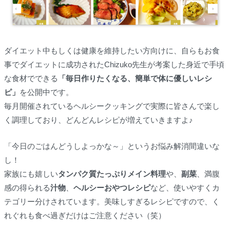
ダイエット中もしくは健康を維持したい方向けに、自らもお食
事でダイエットに成功されたChizuko先生が考案した身近で手頃
な食材でできる
「毎日作りたくなる、簡単で体に優しいレシ
ピ」
を公開中です。
毎月開催されているヘルシークッキングで実際に皆さんで楽し
く調理しており、どんどんレシピが増えていきますよ♪
「今日のごはんどうしよっかな～」というお悩み解消間違いな
し！
家族にも嬉しい
タンパク質たっぷりメイン料理
や、
副菜
、満腹
感の得られる
汁物
、
ヘルシーおやつレシピ
など、使いやすくカ
テゴリー分けされています。美味しすぎるレシピですので、く
れぐれも食べ過ぎだけはご注意ください（笑）