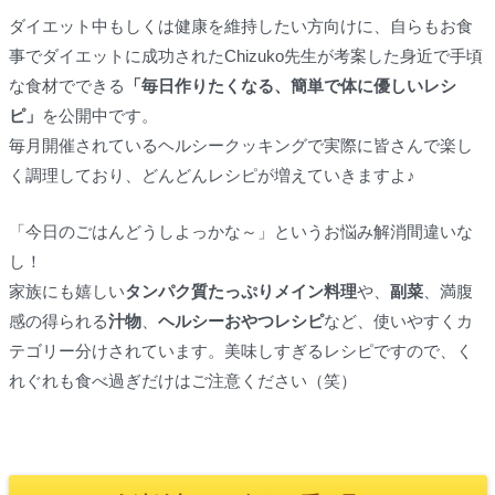
ダイエット中もしくは健康を維持したい方向けに、自らもお食
事でダイエットに成功されたChizuko先生が考案した身近で手頃
な食材でできる
「毎日作りたくなる、簡単で体に優しいレシ
ピ」
を公開中です。
毎月開催されているヘルシークッキングで実際に皆さんで楽し
く調理しており、どんどんレシピが増えていきますよ♪
「今日のごはんどうしよっかな～」というお悩み解消間違いな
し！
家族にも嬉しい
タンパク質たっぷりメイン料理
や、
副菜
、満腹
感の得られる
汁物
、
ヘルシーおやつレシピ
など、使いやすくカ
テゴリー分けされています。美味しすぎるレシピですので、く
れぐれも食べ過ぎだけはご注意ください（笑）