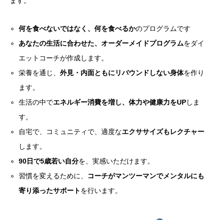
ます。
何を食べないではなく、何を食べるか
のプログラムです
あなたの生活に合わせた、オーダーメイドプログラム
をダイ
エットコーチが作成します。
栄養を通じ、
外見・内面ともにリバウンドしない身体
を作り
ます。
生活の中で
エネルギー消費を増し、体力や健康力をUP
しま
す。
自宅で、コミュニティで、適度な
エクササイズもレクチャー
します。
90日で5歳若い自分
を、実感いただけます。
習慣を変えるために、
コーチがマンツーマンでメンタルにも
寄り添ったサポート
を行います。