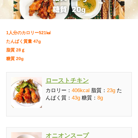
1人分のカロリー521
㎉
たんぱく質量 47
g
脂質 28
ｇ
糖質 20g
ローストチキン
カロリー：
406kcal
脂質：
23g
た
んぱく質：
43g
糖質：
8g
オニオンスープ