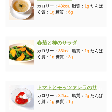
カロリー：
48kcal
脂質：
1g
たんぱ
く質：
1g
糖質：
6g
春菊と柿のサラダ
カロリー：
33kcal
脂質：
1g
たんぱ
く質：
1g
糖質：
3g
トマトとモッツァレラのサラ
ダ
カロリー：
32kcal
脂質：
2g
たんぱ
く質：
1g
糖質：
1g