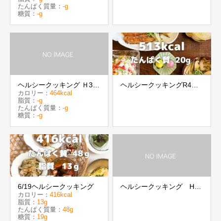
たんぱく質量：
-g
糖質：
-g
ヘルシークッキング Ｈ31
ヘルシークッキングR4年4
カロリー：
464kcal
年3月
月24日（513kcal・たんぱ
脂質：
-g
く質20.28g ）
たんぱく質量：
-g
糖質：
-g
6/19ヘルシークッキング
ヘルシークッキング H30
カロリー：
416kcal
年5月
脂質：
13g
たんぱく質量：
48g
糖質：
19g