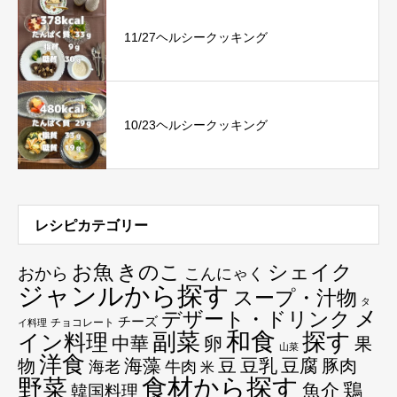
11/27ヘルシークッキング
10/23ヘルシークッキング
レシピカテゴリー
お魚
きのこ
シェイク
おから
こんにゃく
ジャンルから探す
スープ・汁物
タ
メ
デザート・ドリンク
チーズ
チョコレート
イ料理
和食
探す
副菜
イン料理
中華
卵
果
山菜
洋食
海藻
豆
豆乳
豆腐
物
豚肉
海老
牛肉
米
食材から探す
野菜
鶏
魚介
韓国料理