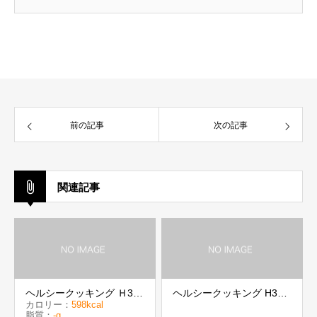
前の記事
次の記事
関連記事
ヘルシークッキング Ｈ30
ヘルシークッキング H30
カロリー：
598kcal
年12月
年8月
脂質：
-g