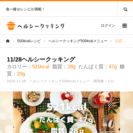
SEARCH
食べ痩せレシピが満載！
ログイン
500kcalレシピ
ヘルシークッキング500kcalメニュー
11/28ヘルシークッキング
ホーム
11/28ヘルシークッキング
カロリー：
521kcal
脂質：
28g
たんぱく質：
47g
糖
質：
20g
2024.11.28
ヘルシークッキング500kcalメニュー
閲覧数：111