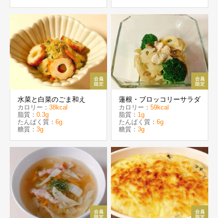
水菜と白菜のごま和え
蓮根・ブロッコリーサラダ
カロリー：
38kcal
カロリー：
59kcal
脂質：
0.3g
脂質：
1g
たんぱく質：
6g
たんぱく質：
6g
糖質：
3g
糖質：
3g