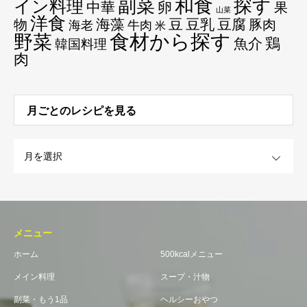
和食
探す
副菜
イン料理
中華
卵
果
山菜
洋食
海藻
豆
豆乳
豆腐
物
豚肉
海老
牛肉
米
食材から探す
野菜
鶏
魚介
韓国料理
肉
月ごとのレシピを見る
OPEN
メニュー
ホーム
500kcalメニュー
メイン料理
スープ・汁物
副菜・もう1品
ヘルシーおやつ