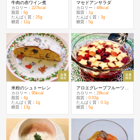
牛肉の赤ワイン煮
マセドアンサラダ
カロリー：
227kcal
カロリー：
48kcal
脂質：
6g
脂質：
1g
たんぱく質：
25g
たんぱく質：
3g
糖質：
11g
糖質：
5g
米粉のシュトーレン
アロエグレープフルーツポ
カロリー：
95kcal
カロリー：
28kcal
ンチ
脂質：
4g
脂質：
0.03g
たんぱく質：
1g
たんぱく質：
0.1g
糖質：
13g
糖質：
5g