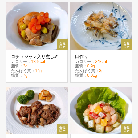
コチュジャン入り煮しめ
田作り
カロリー：
123kcal
カロリー：
24kcal
脂質：
3g
脂質：
0.9g
たんぱく質：
14g
たんぱく質：
3g
糖質：
7g
糖質：
0.01g