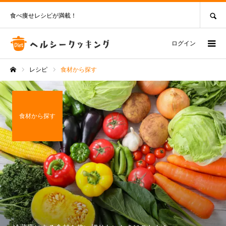
SEARCH
食べ痩せレシピが満載！
ログイン
レシピ
食材から探す
ホーム
食材から探す