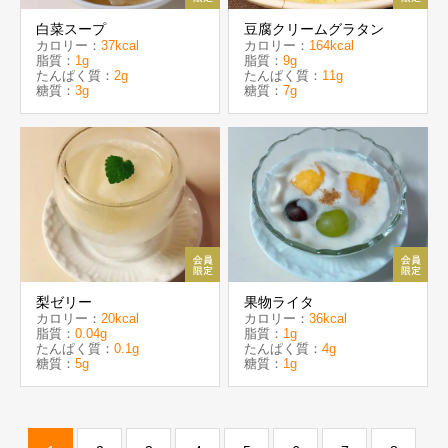
白菜スープ
豆腐クリームグラタン
カロリー：
37kcal
カロリー：
164kcal
脂質：
1g
脂質：
9g
たんぱく質：
2g
たんぱく質：
11g
糖質：
3g
糖質：
7g
梨ゼリー
果物ライタ
カロリー：
20kcal
カロリー：
36kcal
脂質：
0.04g
脂質：
1g
たんぱく質：
0.1g
たんぱく質：
4g
糖質：
5g
糖質：
1g