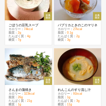
ごぼうの豆乳スープ
パプリカときのこのマリネ
カロリー：
74kcal
カロリー：
27kcal
脂質：
2g
脂質：
0.1g
たんぱく質：
4g
たんぱく質：
2g
糖質：
7g
糖質：
3g
さんまの蒲焼き
れんこんのすり流し汁
カロリー：
323kcal
カロリー：
91kcal
脂質：
26g
脂質：
1g
たんぱく質：
21g
たんぱく質：
3g
糖質：
1g
糖質：
11g