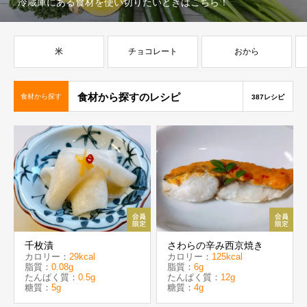
冷蔵庫にある食材を使い切りたいときはこちら！
米
チョコレート
おから
食材から探すのレシピ
食材から探す
387レシピ
千枚漬
さわらの辛み西京焼き
カロリー：
29kcal
カロリー：
125kcal
脂質：
0.08g
脂質：
6g
たんぱく質：
0.5g
たんぱく質：
12g
糖質：
5g
糖質：
4g